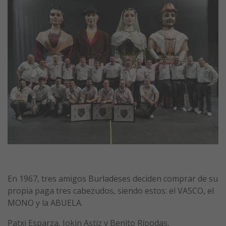
En 1967, tres amigos Burladeses deciden comprar de su
propia paga tres cabezudos, siendo estos: el VASCO, el
MONO y la ABUELA.
Patxi Esparza, Jokin Astiz y Benito Rípodas,