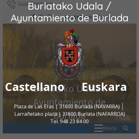
Burlatako Udala /
Ir al contenido
Guía Teléfonos
Ayuntamiento de Burlada
Castellano
Euskara
facebook
twitter
instagram
Castellano
Euskara
Burlatako Udala /
Ayuntamiento de
Plaza de Las Eras | 31600 Burlada (NAVARRA)
Burlada
Larrañetako plaza | 31600 Burlata (NAFARROA)
Tel. 948 23 84 00
Buscar:
" . _
Menú
oac@burlada.es