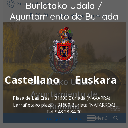
Burlatako Udala /
Ir al contenido
Guía Teléfonos
Ayuntamiento de Burlada
Castellano
Euskara
facebook
twitter
instagram
Castellano
Euskara
Burlatako Udala /
Ayuntamiento de
Plaza de Las Eras | 31600 Burlada (NAVARRA)
Burlada
Larrañetako plaza | 31600 Burlata (NAFARROA)
Tel. 948 23 84 00
Buscar:
" . _
Menú
oac@burlada.es