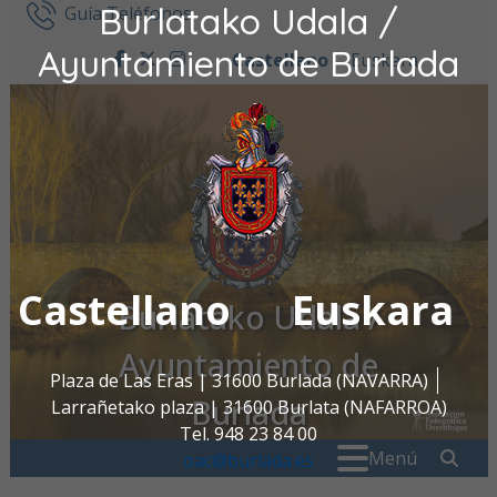
Burlatako Udala /
Ir al contenido
Guía Teléfonos
Ayuntamiento de Burlada
Castellano
Euskara
facebook
twitter
instagram
Castellano
Euskara
Burlatako Udala /
Ayuntamiento de
Plaza de Las Eras | 31600 Burlada (NAVARRA)
Burlada
Larrañetako plaza | 31600 Burlata (NAFARROA)
Tel. 948 23 84 00
Buscar:
" . _
Menú
oac@burlada.es