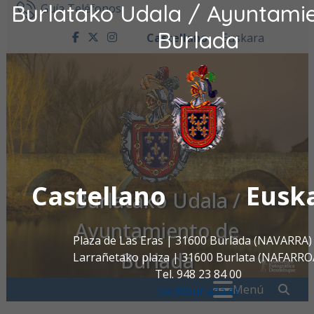
Burlatako Udala / Ayuntami
Ir al contenido
Guía Teléfonos
Burlada
Castellano
Euskara
facebook
twitter
instagram
Castellano
Eusk
Burlatako Udala /
Ayuntamiento de
Plaza de Las Eras | 31600 Burlada (NAVARRA)
Burlada
Larrañetako plaza | 31600 Burlata (NAFARRO
Tel. 948 23 84 00
Buscar:
" . _
Menú
oac@burlada.es