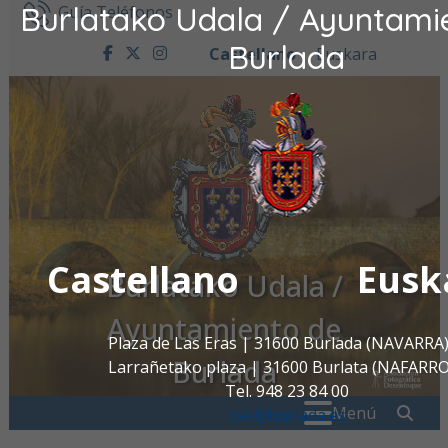
Burlatako Udala / Ayuntami
Ir al contenido
Guía Teléfonos
Burlada
Castellano
Euskara
facebook
twitter
instagram
Castellano
Eusk
Burlatako Udala /
Ayuntamiento de
Plaza de Las Eras | 31600 Burlada (NAVARRA
Burlada
Larrañetako plaza | 31600 Burlata (NAFARR
Tel. 948 23 84 00
Buscar:
" . _
Menú
oac@burlada.es