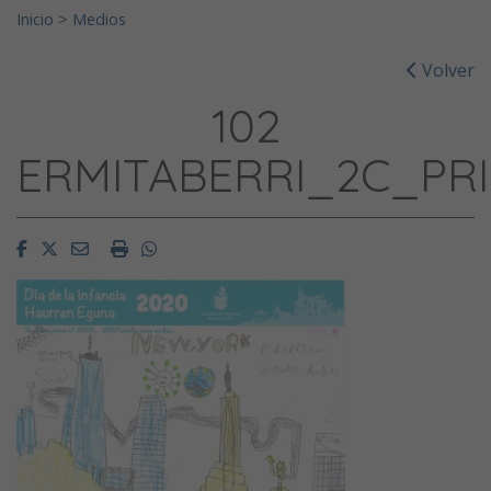
Inicio
>
Medios
Volver
102
ERMITABERRI_2C_PR
Facebook
Twitter
Email
Imprimir
Whatsapp