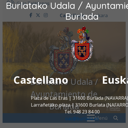
Burlatako Udala / Ayuntami
Ir al contenido
Guía Teléfonos
Burlada
Castellano
Euskara
facebook
twitter
instagram
Castellano
Eusk
Burlatako Udala /
Ayuntamiento de
Plaza de Las Eras | 31600 Burlada (NAVARRA
Burlada
Larrañetako plaza | 31600 Burlata (NAFARR
Tel. 948 23 84 00
Buscar:
" . _
Menú
oac@burlada.es