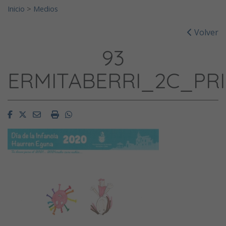
Inicio
>
Medios
Volver
93
ERMITABERRI_2C_PR
Facebook
Twitter
Email
Imprimir
Whatsapp