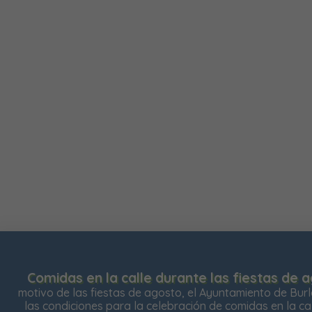
Usamos cookies para mejorar su experiencia de navegaci
web, para mostrarle contenidos personalizados y analizar 
Comidas en la calle durante las fiestas de 
nuestra web.
motivo de las fiestas de agosto, el Ayuntamiento de Bur
las condiciones para la celebración de comidas en la call