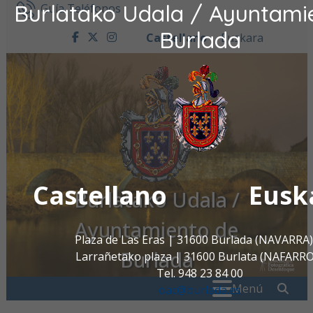
Burlatako Udala / Ayuntami
Ir al contenido
Guía Teléfonos
Burlada
Castellano
Euskara
facebook
twitter
instagram
Castellano
Eusk
Burlatako Udala /
Ayuntamiento de
Plaza de Las Eras | 31600 Burlada (NAVARRA)
Burlada
Larrañetako plaza | 31600 Burlata (NAFARR
Tel. 948 23 84 00
Buscar:
" . _
Menú
oac@burlada.es