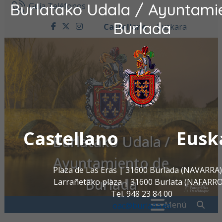
Burlatako Udala / Ayuntami
Ir al contenido
Guía Teléfonos
Burlada
Castellano
Euskara
facebook
twitter
instagram
Castellano
Eusk
Burlatako Udala /
Ayuntamiento de
Plaza de Las Eras | 31600 Burlada (NAVARRA)
Burlada
Larrañetako plaza | 31600 Burlata (NAFARR
Tel. 948 23 84 00
Buscar:
" . _
Menú
oac@burlada.es