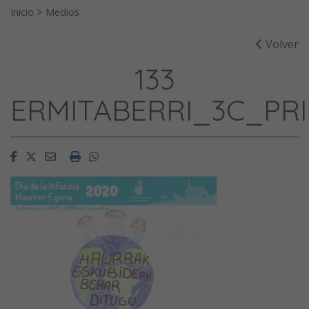
Inicio
>
Medios
Volver
133
ERMITABERRI_3C_PR
Facebook
Twitter
Email
Imprimir
Whatsapp