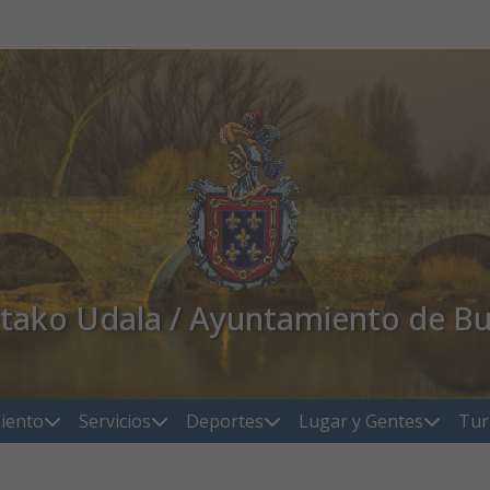
atako Udala / Ayuntamiento de Bu
iento
Servicios
Deportes
Lugar y Gentes
Tur