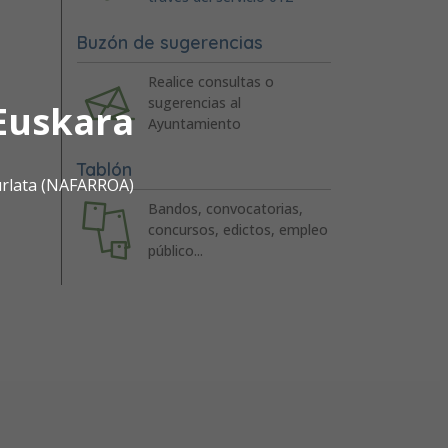
Buzón de sugerencias
Realice consultas o
sugerencias al
Euskara
Ayuntamiento
Tablón
urlata (NAFARROA)
Bandos, convocatorias,
concursos, edictos, empleo
público...