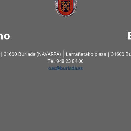
no
s | 31600 Burlada (NAVARRA)
Larrañetako plaza | 31600 B
Tel. 948 23 84 00
oac@burlada.es