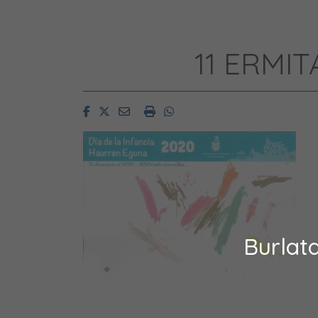
11 ERMI
Facebook
Twitter
Email
Imprimir
Whatsapp
Burlat