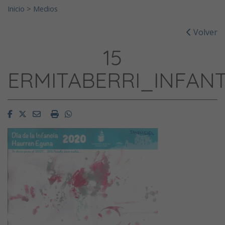
Inicio
>
Medios
Volver
15
ERMITABERRI_INFANT
Facebook
Twitter
Email
Imprimir
Whatsapp