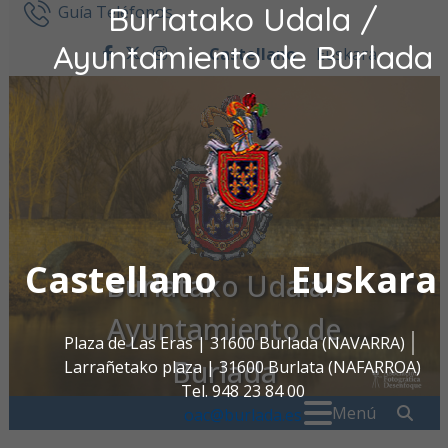
Burlatako Udala /
Ir al contenido
Guía Teléfonos
Ayuntamiento de Burlada
Castellano
Euskara
facebook
twitter
instagram
Castellano
Euskara
Burlatako Udala /
Ayuntamiento de
Plaza de Las Eras | 31600 Burlada (NAVARRA)
Burlada
Larrañetako plaza | 31600 Burlata (NAFARROA)
Tel. 948 23 84 00
Buscar:
" . _
Menú
oac@burlada.es