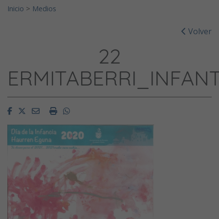
Inicio
>
Medios
Volver
22
ERMITABERRI_INFANT
Facebook
Twitter
Email
Imprimir
Whatsapp