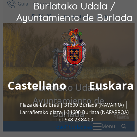
Burlatako Udala /
Ir al contenido
Guía Teléfonos
Ayuntamiento de Burlada
Castellano
Euskara
facebook
twitter
instagram
Castellano
Euskara
Burlatako Udala /
Ayuntamiento de
Plaza de Las Eras | 31600 Burlada (NAVARRA)
Burlada
Larrañetako plaza | 31600 Burlata (NAFARROA)
Tel. 948 23 84 00
Buscar:
" . _
Menú
oac@burlada.es