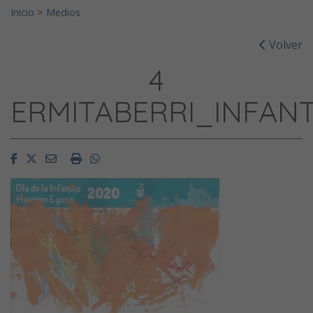
Inicio
>
Medios
Volver
4
ERMITABERRI_INFANT
Facebook
Twitter
Email
Imprimir
Whatsapp