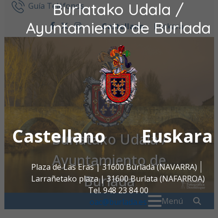
Burlatako Udala /
Ir al contenido
Guía Teléfonos
Ayuntamiento de Burlada
Castellano
Euskara
facebook
twitter
instagram
Castellano
Euskara
Burlatako Udala /
Ayuntamiento de
Plaza de Las Eras | 31600 Burlada (NAVARRA)
Burlada
Larrañetako plaza | 31600 Burlata (NAFARROA)
Tel. 948 23 84 00
Buscar:
" . _
Menú
oac@burlada.es