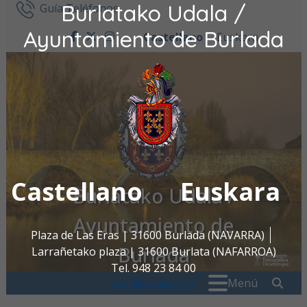
Burlatako Udala /
Ir al contenido
Guía Teléfonos
Ayuntamiento de Burlada
Castellano
Euskara
facebook
twitter
instagram
Castellano
Euskara
Burlatako Udala /
Ayuntamiento de
Plaza de Las Eras | 31600 Burlada (NAVARRA)
Burlada
Larrañetako plaza | 31600 Burlata (NAFARROA)
Tel. 948 23 84 00
Buscar:
" . _
Menú
oac@burlada.es