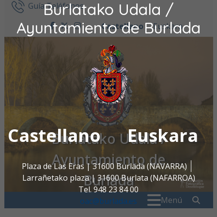
Burlatako Udala /
Ir al contenido
Guía Teléfonos
Ayuntamiento de Burlada
Castellano
Euskara
facebook
twitter
instagram
Castellano
Euskara
Burlatako Udala /
Ayuntamiento de
Plaza de Las Eras | 31600 Burlada (NAVARRA)
Burlada
Larrañetako plaza | 31600 Burlata (NAFARROA)
Tel. 948 23 84 00
Buscar:
" . _
Menú
oac@burlada.es