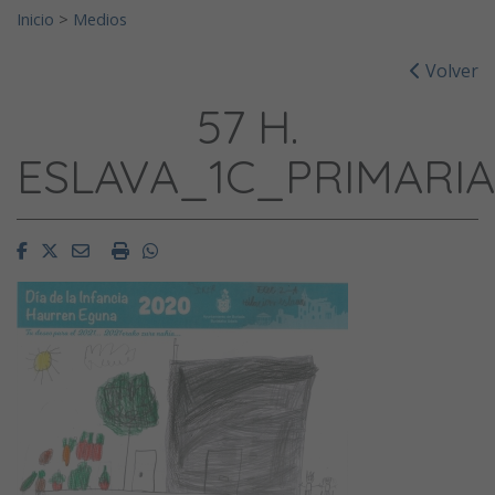
Inicio
>
Medios
Volver
57 H.
ESLAVA_1C_PRIMARIA
Facebook
Twitter
Email
Imprimir
Whatsapp