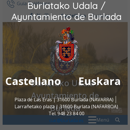
Burlatako Udala /
Ir al contenido
Guía Teléfonos
Ayuntamiento de Burlada
Castellano
Euskara
facebook
twitter
instagram
Castellano
Euskara
Burlatako Udala /
Ayuntamiento de
Plaza de Las Eras | 31600 Burlada (NAVARRA)
Burlada
Larrañetako plaza | 31600 Burlata (NAFARROA)
Tel. 948 23 84 00
Buscar:
" . _
Menú
oac@burlada.es