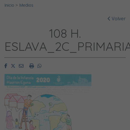
Inicio
>
Medios
Volver
108 H.
ESLAVA_2C_PRIMARI
Facebook
Twitter
Email
Imprimir
Whatsapp