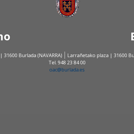
no
s | 31600 Burlada (NAVARRA)
Larrañetako plaza | 31600 B
Tel. 948 23 84 00
oac@burlada.es