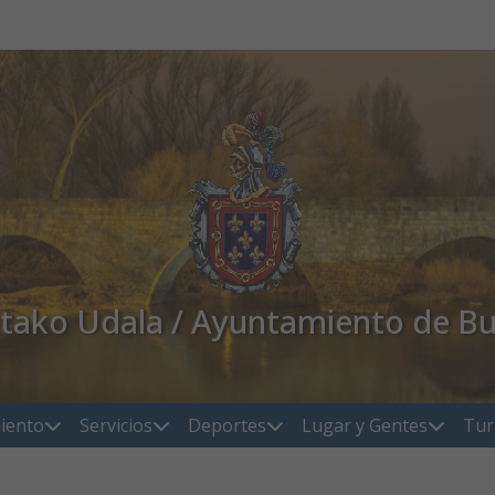
atako Udala / Ayuntamiento de Bu
iento
Servicios
Deportes
Lugar y Gentes
Tur