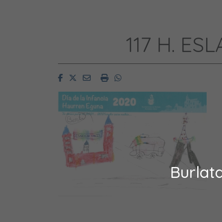
117 H. E
Facebook
Twitter
Email
Imprimir
Whatsapp
Burlat