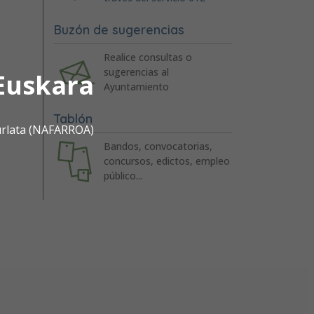
Buzón de sugerencias
Realice consultas o
sugerencias al
Euskara
Ayuntamiento
Tablón
urlata (NAFARROA)
Bandos, convocatorias,
concursos, edictos, empleo
público...