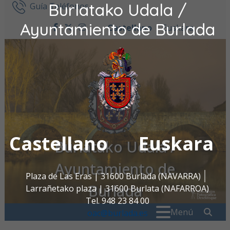
Burlatako Udala /
Ir al contenido
Guía Teléfonos
Ayuntamiento de Burlada
Castellano
Euskara
facebook
twitter
instagram
Castellano
Euskara
Burlatako Udala /
Ayuntamiento de
Plaza de Las Eras | 31600 Burlada (NAVARRA)
Burlada
Larrañetako plaza | 31600 Burlata (NAFARROA)
Tel. 948 23 84 00
Buscar:
" . _
Menú
oac@burlada.es