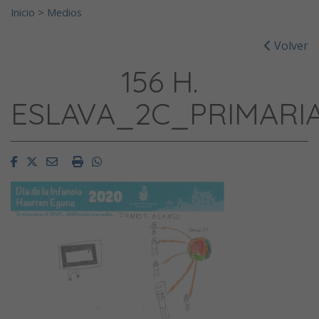
Inicio
>
Medios
Volver
156 H.
ESLAVA_2C_PRIMARI
Facebook
Twitter
Email
Imprimir
Whatsapp