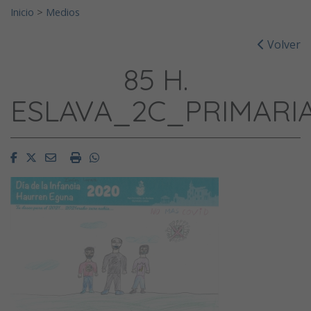
Inicio
>
Medios
Volver
85 H.
ESLAVA_2C_PRIMARI
Facebook
Twitter
Email
Imprimir
Whatsapp