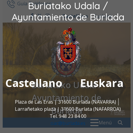
Burlatako Udala /
Ir al contenido
Guía Teléfonos
Ayuntamiento de Burlada
Castellano
Euskara
facebook
twitter
instagram
Castellano
Euskara
Burlatako Udala /
Ayuntamiento de
Plaza de Las Eras | 31600 Burlada (NAVARRA)
Burlada
Larrañetako plaza | 31600 Burlata (NAFARROA)
Tel. 948 23 84 00
Buscar:
" . _
Menú
oac@burlada.es