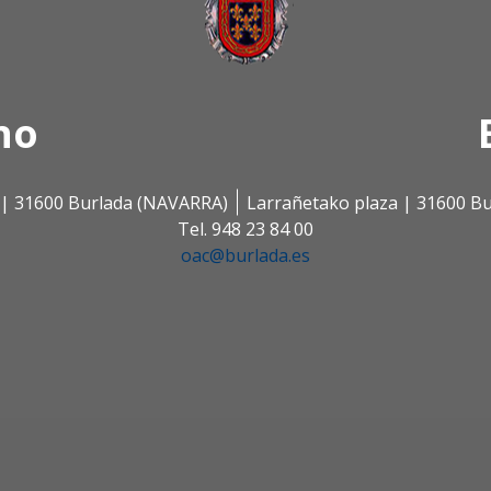
no
s | 31600 Burlada (NAVARRA)
Larrañetako plaza | 31600 B
Tel. 948 23 84 00
oac@burlada.es