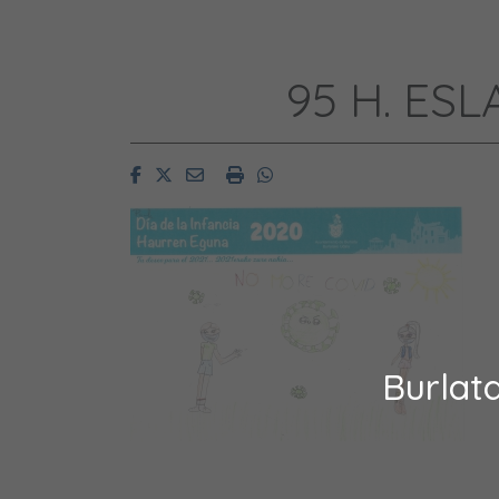
95 H. ES
Facebook
Twitter
Email
Imprimir
Whatsapp
Burlat