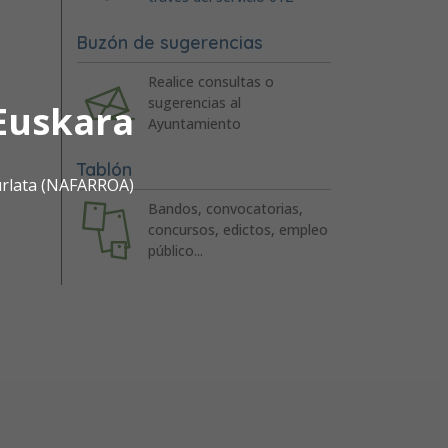
Buzón de sugerencias
Realice consultas o
sugerencias al
Euskara
Ayuntamiento
Tablón
urlata (NAFARROA)
Bandos, convocatorias,
concursos, edictos, empleo
público...