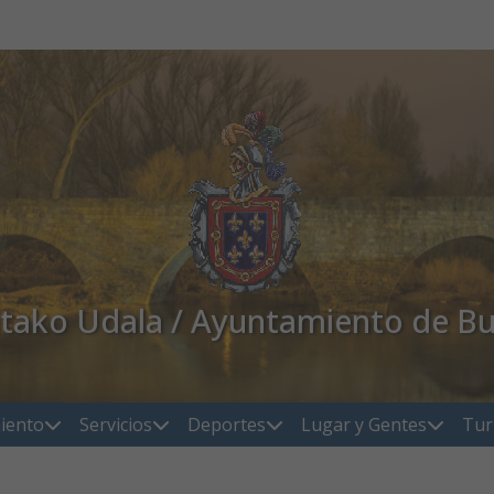
atako Udala / Ayuntamiento de Bu
iento
Servicios
Deportes
Lugar y Gentes
Tur