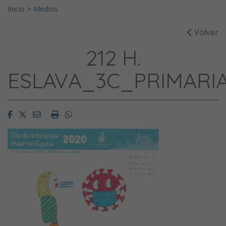
Inicio
>
Medios
Volver
212 H.
ESLAVA_3C_PRIMARI
Facebook
Twitter
Email
Imprimir
Whatsapp