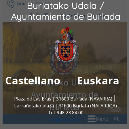
Burlatako Udala /
Ir al contenido
Guía Teléfonos
Ayuntamiento de Burlada
Castellano
Euskara
facebook
twitter
instagram
Castellano
Euskara
Burlatako Udala /
Ayuntamiento de
Plaza de Las Eras | 31600 Burlada (NAVARRA)
Burlada
Larrañetako plaza | 31600 Burlata (NAFARROA)
Tel. 948 23 84 00
Buscar:
" . _
Menú
oac@burlada.es