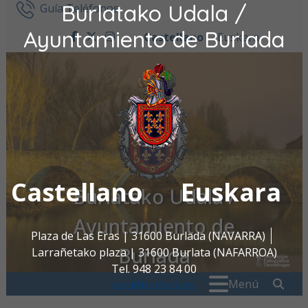
Burlatako Udala /
Ir al contenido
Guía Teléfonos
Ayuntamiento de Burlada
Castellano
Euskara
facebook
twitter
instagram
Castellano
Euskara
Burlatako Udala /
Ayuntamiento de
Plaza de Las Eras | 31600 Burlada (NAVARRA)
Burlada
Larrañetako plaza | 31600 Burlata (NAFARROA)
Tel. 948 23 84 00
Buscar:
" . _
Menú
oac@burlada.es