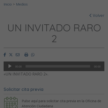
Inicio
>
Medios
Volver
UN INVITADO RARO
2
Facebook
Twitter
Email
Imprimir
Whatsapp
Reproductor
00:00
00:00
de
«UN INVITADO RARO 2».
audio
Solicitar cita previa
Pulse aquí para solicitar cita previa en la Oficina de
Atención Ciudadana