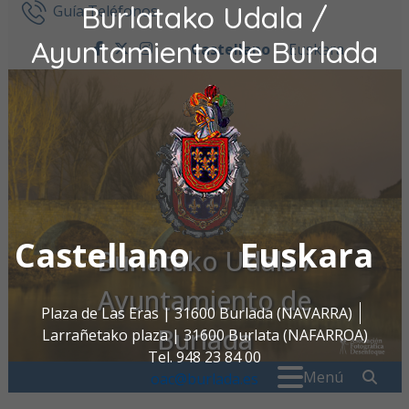
Burlatako Udala /
Ir al contenido
Guía Teléfonos
Ayuntamiento de Burlada
Castellano
Euskara
facebook
twitter
instagram
Castellano
Euskara
Burlatako Udala /
Ayuntamiento de
Plaza de Las Eras | 31600 Burlada (NAVARRA)
Burlada
Larrañetako plaza | 31600 Burlata (NAFARROA)
Tel. 948 23 84 00
Buscar:
" . _
Menú
oac@burlada.es