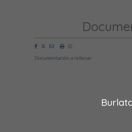
Document
Facebook
Twitter
Email
Imprimir
Whatsapp
Documentación a rellenar
Burlat