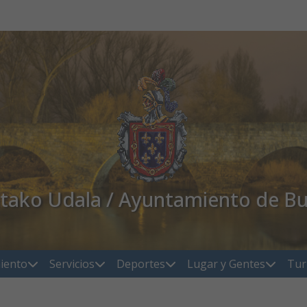
atako Udala / Ayuntamiento de Bu
iento
Servicios
Deportes
Lugar y Gentes
Tur