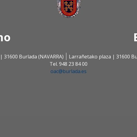
no
s | 31600 Burlada (NAVARRA)
Larrañetako plaza | 31600 B
Tel. 948 23 84 00
oac@burlada.es