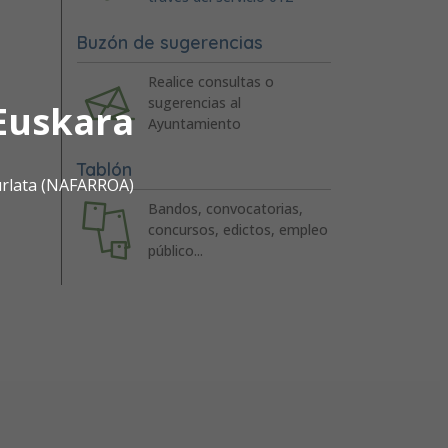
Buzón de sugerencias
Realice consultas o
sugerencias al
Euskara
Ayuntamiento
Tablón
urlata (NAFARROA)
Bandos, convocatorias,
concursos, edictos, empleo
público...