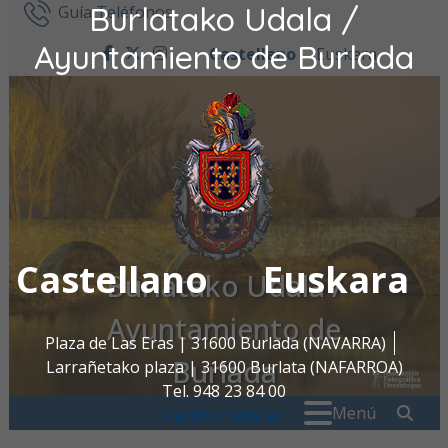
Burlatako Udala /
Ir al contenido
Guía Teléfonos
Ayuntamiento de Burlada
Castellano
Euskara
facebook
twitter
instagram
Castellano
Euskara
Burlatako Udala /
Ayuntamiento de
Plaza de Las Eras | 31600 Burlada (NAVARRA)
Burlada
Larrañetako plaza | 31600 Burlata (NAFARROA)
Tel. 948 23 84 00
Buscar:
" . _
Menú
oac@burlada.es