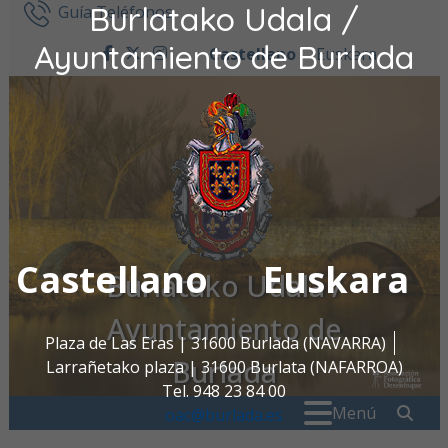
Burlatako Udala /
Ir al contenido
Guía Teléfonos
Ayuntamiento de Burlada
Castellano
Euskara
facebook
twitter
instagram
Castellano
Euskara
Burlatako Udala /
Ayuntamiento de
Plaza de Las Eras | 31600 Burlada (NAVARRA)
Burlada
Larrañetako plaza | 31600 Burlata (NAFARROA)
Tel. 948 23 84 00
Buscar:
" . _
Menú
oac@burlada.es