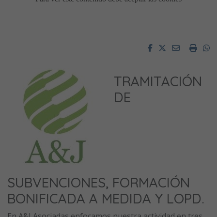
Facebook
Twitter
Email
Impri
W
TRAMITACIÓN
DE
SUBVENCIONES, FORMACIÓN
BONIFICADA A MEDIDA Y LOPD.
En A&J Asociadas enfocamos nuestra actividad en tres