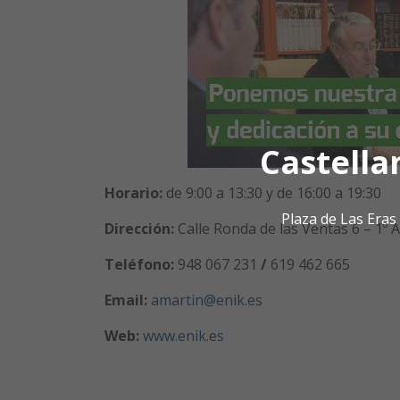
Castella
Horario:
de 9:00 a 13:30 y de 16:00 a 19:30
Plaza de Las Era
Dirección:
Calle Ronda de las Ventas 6 – 1º 
Teléfono:
948 067 231
/
619 462 665
Email:
amartin@enik.es
Web:
www.enik.es