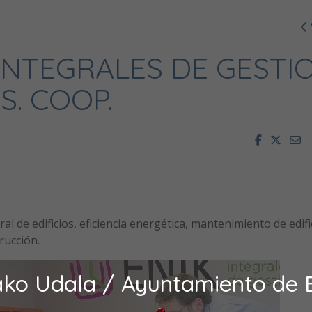
 INTEGRALES DE GESTI
S. COOP.
Facebook
Twitt
E
al de edificios, eficiencia energética, mantenimiento de edifi
rucción.
ako Udala / Ayuntamiento de 