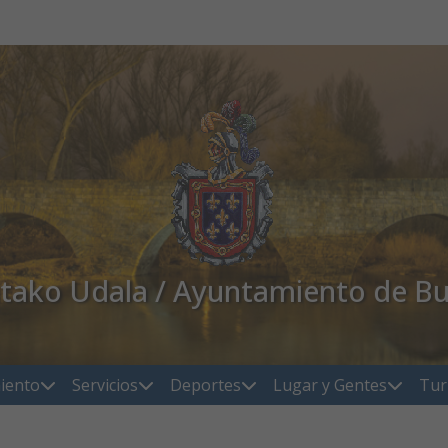
atako Udala / Ayuntamiento de Bu
iento
Servicios
Deportes
Lugar y Gentes
Tur