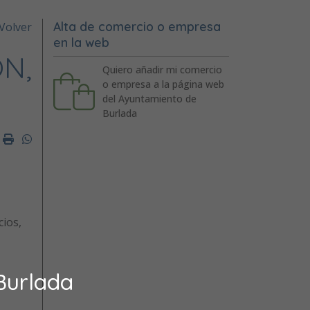
Alta de comercio o empresa
Volver
en la web
ON,
Quiero añadir mi comercio
o empresa a la página web
del Ayuntamiento de
Burlada
er
mail
Imprimir
Whatsapp
cios,
Burlada