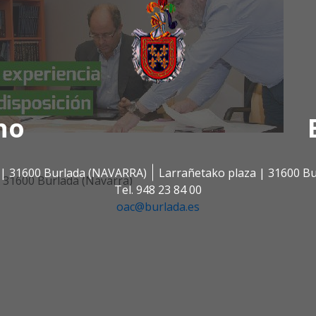
no
s | 31600 Burlada (NAVARRA)
Larrañetako plaza | 31600 B
A 31600 Burlada (Navarra)
Tel. 948 23 84 00
oac@burlada.es