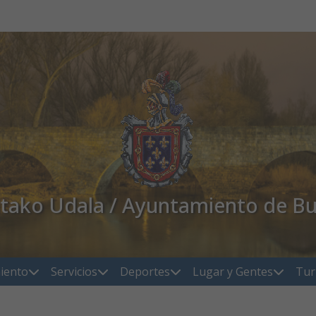
atako Udala / Ayuntamiento de Bu
iento
Servicios
Deportes
Lugar y Gentes
Tur