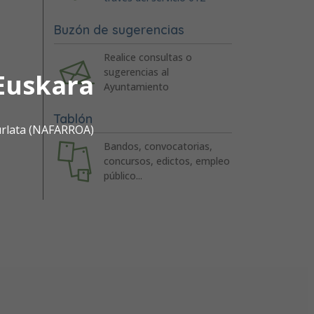
Buzón de sugerencias
Realice consultas o
sugerencias al
Euskara
Ayuntamiento
Tablón
urlata (NAFARROA)
Bandos, convocatorias,
concursos, edictos, empleo
público...