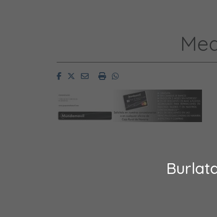
Med
Facebook
Twitter
Email
Imprimir
Whatsapp
Burlat