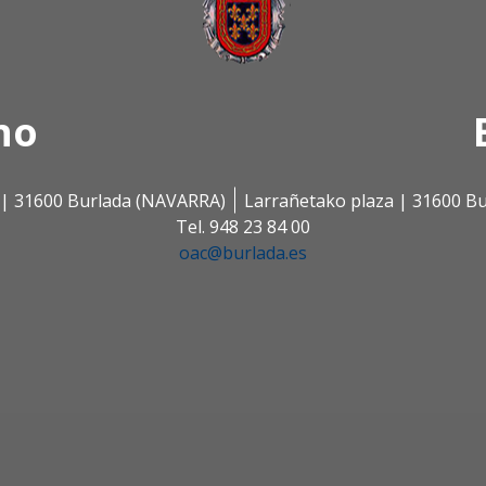
no
s | 31600 Burlada (NAVARRA)
Larrañetako plaza | 31600 B
Tel. 948 23 84 00
oac@burlada.es