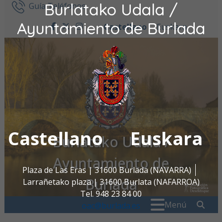
Burlatako Udala /
Ir al contenido
Guía Teléfonos
Ayuntamiento de Burlada
Castellano
Euskara
facebook
twitter
instagram
Castellano
Euskara
Burlatako Udala /
Ayuntamiento de
Plaza de Las Eras | 31600 Burlada (NAVARRA)
Burlada
Larrañetako plaza | 31600 Burlata (NAFARROA)
Tel. 948 23 84 00
Buscar:
" . _
Menú
oac@burlada.es