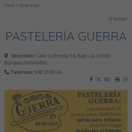
Inicio
>
Empresas
Volver
PASTELERÍA GUERRA
Dirección:
Calle La Ermita 14, Bajo c.p. 31600
Burlada (NAVARRA)
Teléfono:
948 23 83 66
Facebook
Twitter
Email
Impri
W