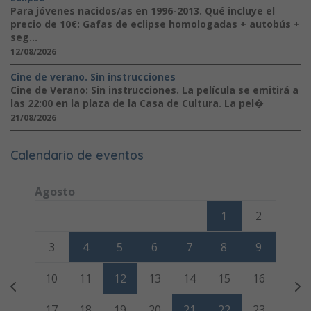
Para jóvenes nacidos/as en 1996-2013. Qué incluye el
precio de 10€: Gafas de eclipse homologadas + autobús +
seg...
12/08/2026
Cine de verano. Sin instrucciones
Cine de Verano: Sin instrucciones. La película se emitirá a
las 22:00 en la plaza de la Casa de Cultura. La pel�
21/08/2026
Calendario de eventos
Agosto
Lunes
Martes
Miércoles
Jueves
Viernes
Sábado
Domi
1
2
3
4
5
6
7
8
9
10
11
12
13
14
15
16
17
18
19
20
21
22
23