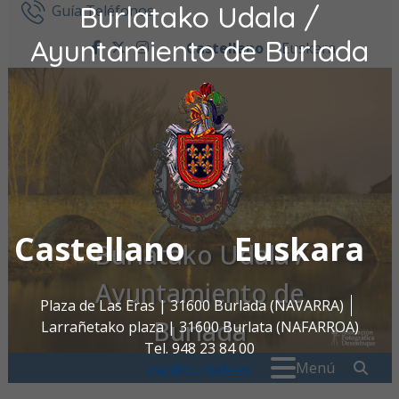
Burlatako Udala /
Ir al contenido
Guía Teléfonos
Ayuntamiento de Burlada
Castellano
Euskara
facebook
twitter
instagram
Castellano
Euskara
Burlatako Udala /
Ayuntamiento de
Plaza de Las Eras | 31600 Burlada (NAVARRA)
Burlada
Larrañetako plaza | 31600 Burlata (NAFARROA)
Tel. 948 23 84 00
Buscar:
" . _
Menú
oac@burlada.es