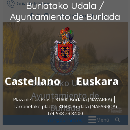
Burlatako Udala /
Ir al contenido
Guía Teléfonos
Ayuntamiento de Burlada
Castellano
Euskara
facebook
twitter
instagram
Castellano
Euskara
Burlatako Udala /
Ayuntamiento de
Plaza de Las Eras | 31600 Burlada (NAVARRA)
Burlada
Larrañetako plaza | 31600 Burlata (NAFARROA)
Tel. 948 23 84 00
Buscar:
" . _
Menú
oac@burlada.es