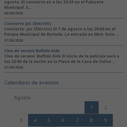
agosto. El concierto es a las 22:30 en el Palacete
Municipal. E...
06/08/2026
Concierto Jac (Electric)
Concierto: Jac (Electric) El 7 de agosto a las 20:00 en el
Parque Municipal de Burlada. La entrada es libre. Este ...
07/08/2026
Cine de verano Buffalo Kids
Cine de verano: Buffalo Kids El inicio de la película será a
las 22:00 de la noche en la Plaza de la Casa de Cultur...
07/08/2026
Calendario de eventos
Agosto
Lunes
Martes
Miércoles
Jueves
Viernes
Sábado
Domi
1
2
3
4
5
6
7
8
9