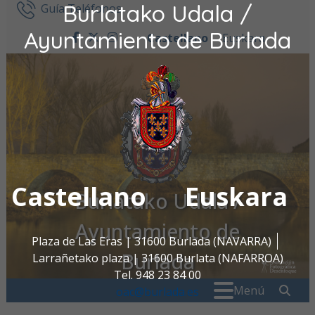
Burlatako Udala /
Ir al contenido
Guía Teléfonos
Ayuntamiento de Burlada
Castellano
Euskara
facebook
twitter
instagram
Castellano
Euskara
Burlatako Udala /
Ayuntamiento de
Plaza de Las Eras | 31600 Burlada (NAVARRA)
Burlada
Larrañetako plaza | 31600 Burlata (NAFARROA)
Tel. 948 23 84 00
Buscar:
" . _
Menú
oac@burlada.es