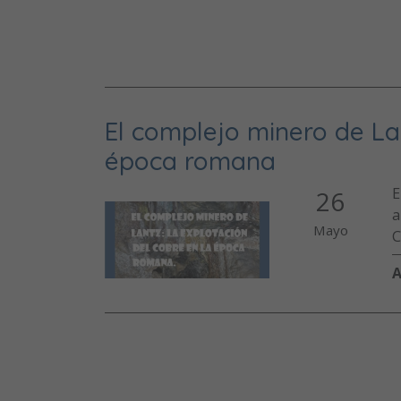
El complejo minero de Lan
época romana
E
26
a
Mayo
C
A