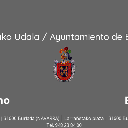
ako Udala / Ayuntamiento de 
no
s | 31600 Burlada (NAVARRA)
Larrañetako plaza | 31600 B
Tel. 948 23 84 00