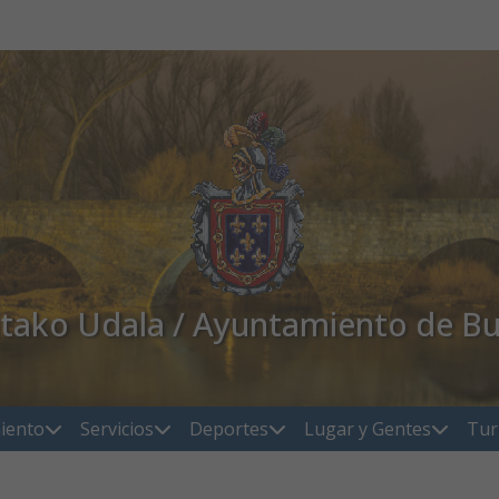
atako Udala / Ayuntamiento de Bu
iento
Servicios
Deportes
Lugar y Gentes
Tur