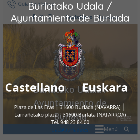
Burlatako Udala /
Ir al contenido
Guía Teléfonos
Ayuntamiento de Burlada
Castellano
Euskara
facebook
twitter
instagram
Castellano
Euskara
Burlatako Udala /
Ayuntamiento de
Plaza de Las Eras | 31600 Burlada (NAVARRA)
Burlada
Larrañetako plaza | 31600 Burlata (NAFARROA)
Tel. 948 23 84 00
Buscar:
" . _
Menú
oac@burlada.es