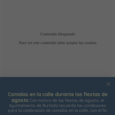
Usamos cookies para mejorar su experiencia de
Comidas en la calle durante las fiestas de
navegación en nuestra web, para mostrarle contenidos
agosto
Con motivo de las fiestas de agosto, el
personalizados y analizar el tráfico de nuestra web.
Ayuntamiento de Burlada recuerda las condiciones
para la celebración de comidas en la calle, con el fin
Aceptar todas
Rechazar todas
Configurar