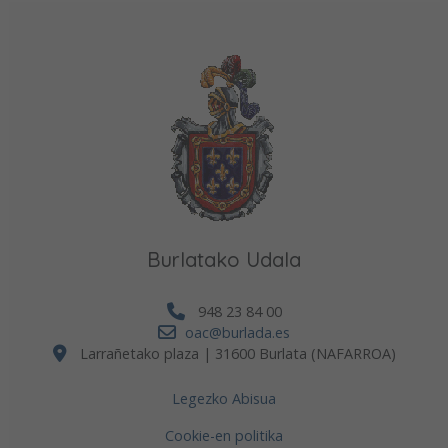
Burlatako Udala
948 23 84 00
oac@burlada.es
Larrañetako plaza | 31600 Burlata (NAFARROA)
Legezko Abisua
Cookie-en politika