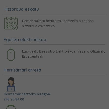
Hitzordua eskatu
Hemen sakatu herritarrak hartzeko bulegoan
hitzordua eskatzeko
Egoitza elektronikoa
Izapideak, Erregistro Elektronikoa, Iragarki Ofizialak,
Espedienteak
Herritarrari arreta
Herritarrak hartzeko bulegoa
948 23 84 00