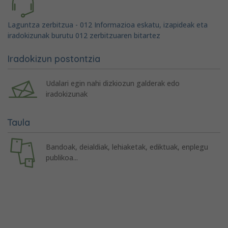
Laguntza zerbitzua - 012 Informazioa eskatu, izapideak eta
iradokizunak burutu 012 zerbitzuaren bitartez
Iradokizun postontzia
Udalari egin nahi dizkiozun galderak edo
iradokizunak
Taula
Bandoak, deialdiak, lehiaketak, ediktuak, enplegu
publikoa...