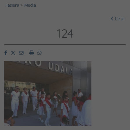
Hasiera
>
Media
Itzuli
124
Facebook
Twitter
Email
Imprimir
Whatsapp