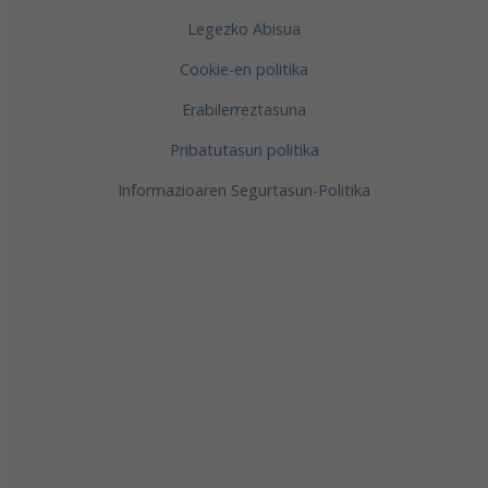
Legezko Abisua
Cookie-en politika
Erabilerreztasuna
Pribatutasun politika
Informazioaren Segurtasun-Politika