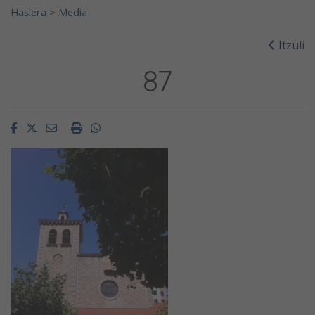
Hasiera
>
Media
Itzuli
87
Facebook
Twitter
Email
Imprimir
Whatsapp