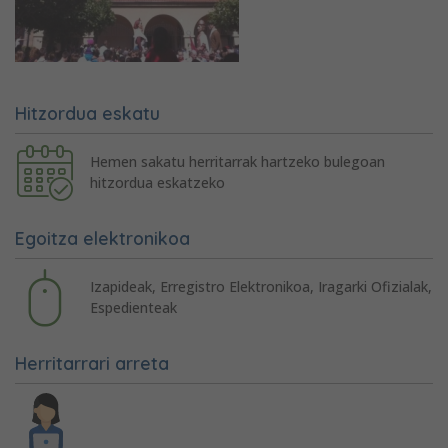
Hitzordua eskatu
Hemen sakatu herritarrak hartzeko bulegoan
hitzordua eskatzeko
Egoitza elektronikoa
Izapideak, Erregistro Elektronikoa, Iragarki Ofizialak,
Espedienteak
Herritarrari arreta