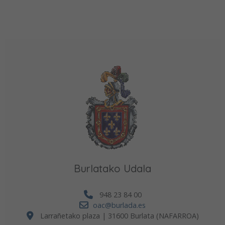
Burlatako Udala
948 23 84 00
oac@burlada.es
Larrañetako plaza | 31600 Burlata (NAFARROA)