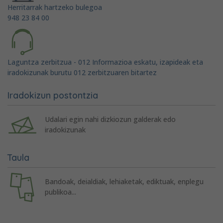
Herritarrak hartzeko bulegoa
948 23 84 00
Laguntza zerbitzua - 012 Informazioa eskatu, izapideak eta
iradokizunak burutu 012 zerbitzuaren bitartez
Iradokizun postontzia
Udalari egin nahi dizkiozun galderak edo
iradokizunak
Taula
Bandoak, deialdiak, lehiaketak, ediktuak, enplegu
publikoa...