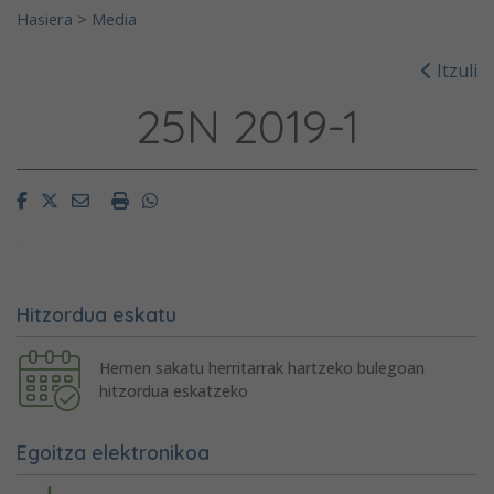
Hasiera
>
Media
Itzuli
25N 2019-1
Facebook
Twitter
Email
Imprimir
Whatsapp
Hitzordua eskatu
Hemen sakatu herritarrak hartzeko bulegoan
hitzordua eskatzeko
Egoitza elektronikoa