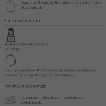
Izapideak, Erregistro Elektronikoa, Iragarki Ofizialak,
Espedienteak
Herritarrari arreta
Herritarrak hartzeko bulegoa
948 23 84 00
Laguntza zerbitzua - 012 Informazioa eskatu, izapideak eta
iradokizunak burutu 012 zerbitzuaren bitartez
Iradokizun postontzia
Udalari egin nahi dizkiozun galderak edo
iradokizunak