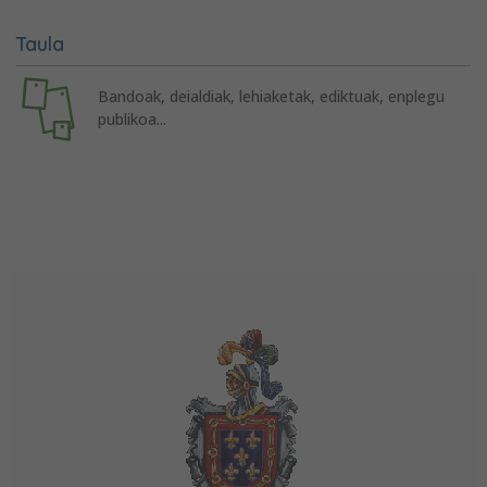
Taula
Bandoak, deialdiak, lehiaketak, ediktuak, enplegu
publikoa...