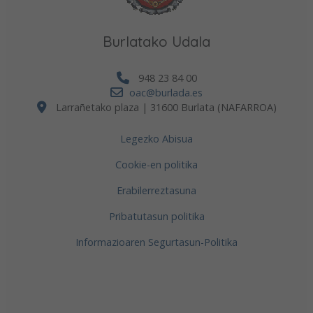
Burlatako Udala
948 23 84 00
oac@burlada.es
Larrañetako plaza | 31600 Burlata (NAFARROA)
Legezko Abisua
Cookie-en politika
Erabilerreztasuna
Pribatutasun politika
Informazioaren Segurtasun-Politika