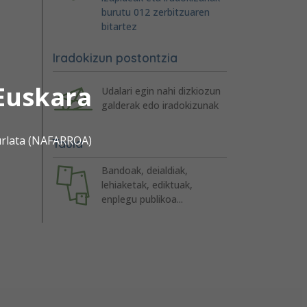
burutu 012 zerbitzuaren
bitartez
Iradokizun postontzia
Euskara
Udalari egin nahi dizkiozun
galderak edo iradokizunak
urlata (NAFARROA)
Taula
Bandoak, deialdiak,
lehiaketak, ediktuak,
enplegu publikoa...