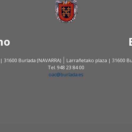
no
s | 31600 Burlada (NAVARRA)
Larrañetako plaza | 31600 B
Tel. 948 23 84 00
oac@burlada.es