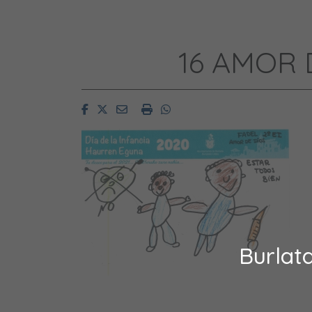
16 AMOR 
Facebook
Twitter
Email
Imprimir
Whatsapp
Burlat