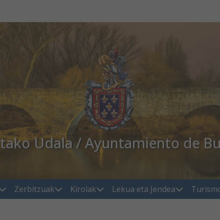
atako Udala / Ayuntamiento de Bu
Zerbitzuak
Kirolak
Lekua eta Jendea
Turism