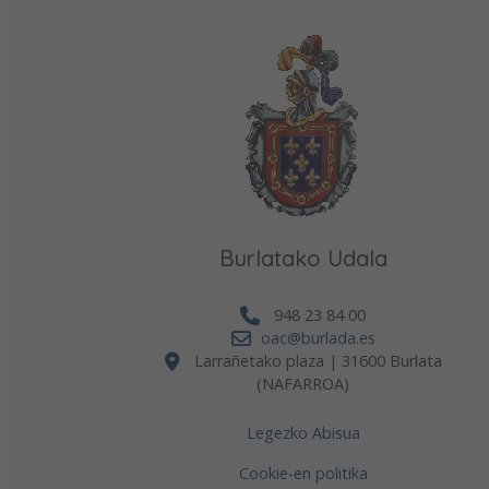
Burlatako Udala
948 23 84 00
oac@burlada.es
Larrañetako plaza | 31600 Burlata
(NAFARROA)
Legezko Abisua
Cookie-en politika