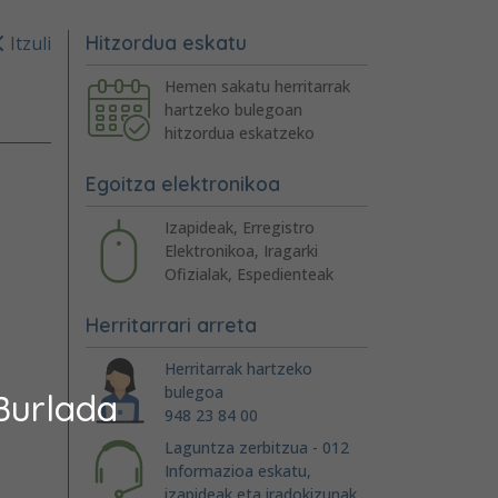
Hitzordua eskatu
Itzuli
Hemen sakatu herritarrak
hartzeko bulegoan
hitzordua eskatzeko
Egoitza elektronikoa
Izapideak, Erregistro
Elektronikoa, Iragarki
Ofizialak, Espedienteak
Herritarrari arreta
Herritarrak hartzeko
bulegoa
Burlada
948 23 84 00
Laguntza zerbitzua - 012
Informazioa eskatu,
izapideak eta iradokizunak