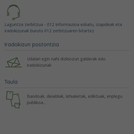
Laguntza zerbitzua - 012 Informazioa eskatu, izapideak eta
iradokizunak burutu 012 zerbitzuaren bitartez
Iradokizun postontzia
Udalari egin nahi dizkiozun galderak edo
iradokizunak
Taula
Bandoak, deialdiak, lehiaketak, ediktuak, enplegu
publikoa...