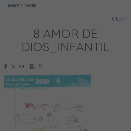
Hasiera
>
Media
Itzuli
8 AMOR DE
DIOS_INFANTIL
Facebook
Twitter
Email
Imprimir
Whatsapp