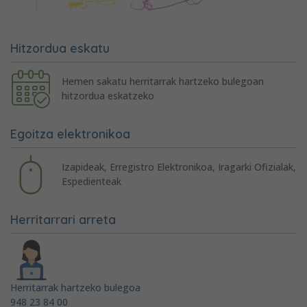
Hitzordua eskatu
Hemen sakatu herritarrak hartzeko bulegoan
hitzordua eskatzeko
Egoitza elektronikoa
Izapideak, Erregistro Elektronikoa, Iragarki Ofizialak,
Espedienteak
Herritarrari arreta
Herritarrak hartzeko bulegoa
948 23 84 00