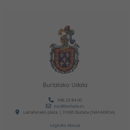
Burlatako Udala
948 23 84 00
oac@burlada.es
Larrañetako plaza | 31600 Burlata (NAFARROA)
Legezko Abisua