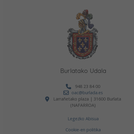
Burlatako Udala
948 23 84 00
oac@burlada.es
Larrañetako plaza | 31600 Burlata
(NAFARROA)
Legezko Abisua
Cookie-en politika