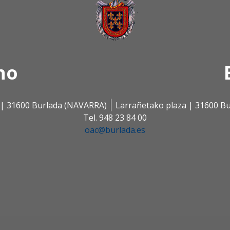
no
s | 31600 Burlada (NAVARRA)
Larrañetako plaza | 31600 B
Tel. 948 23 84 00
oac@burlada.es