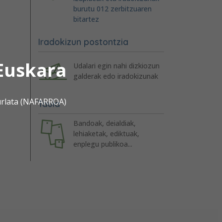
burutu 012 zerbitzuaren
bitartez
Iradokizun postontzia
Euskara
Udalari egin nahi dizkiozun
galderak edo iradokizunak
urlata (NAFARROA)
Taula
Bandoak, deialdiak,
lehiaketak, ediktuak,
enplegu publikoa...