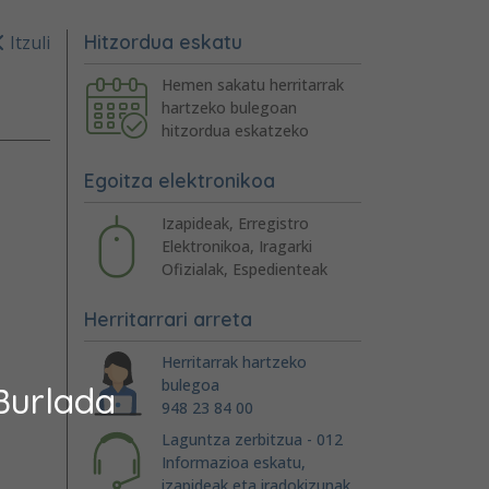
Hitzordua eskatu
Itzuli
Hemen sakatu herritarrak
hartzeko bulegoan
hitzordua eskatzeko
Egoitza elektronikoa
Izapideak, Erregistro
Elektronikoa, Iragarki
Ofizialak, Espedienteak
Herritarrari arreta
Herritarrak hartzeko
bulegoa
Burlada
948 23 84 00
Laguntza zerbitzua - 012
Informazioa eskatu,
izapideak eta iradokizunak