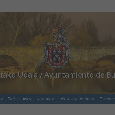
atako Udala / Ayuntamiento de Bu
Zerbitzuak
Kirolak
Lekua eta Jendea
Turism