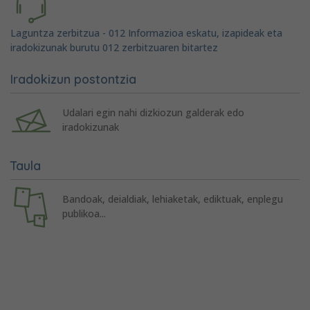
Laguntza zerbitzua - 012 Informazioa eskatu, izapideak eta
iradokizunak burutu 012 zerbitzuaren bitartez
Iradokizun postontzia
Udalari egin nahi dizkiozun galderak edo
iradokizunak
Taula
Bandoak, deialdiak, lehiaketak, ediktuak, enplegu
publikoa...