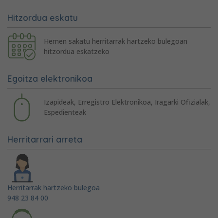
Hitzordua eskatu
Hemen sakatu herritarrak hartzeko bulegoan
hitzordua eskatzeko
Egoitza elektronikoa
Izapideak, Erregistro Elektronikoa, Iragarki Ofizialak,
Espedienteak
Herritarrari arreta
Herritarrak hartzeko bulegoa
948 23 84 00