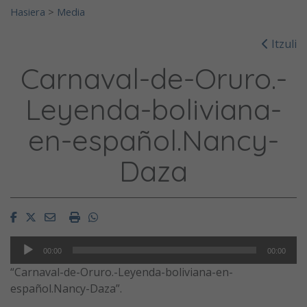
Hasiera
>
Media
Itzuli
Carnaval-de-Oruro.-
Leyenda-boliviana-
en-español.Nancy-
Daza
Facebook
Twitter
Email
Imprimir
Whatsapp
Audio
00:00
00:00
Player
“Carnaval-de-Oruro.-Leyenda-boliviana-en-
español.Nancy-Daza”.