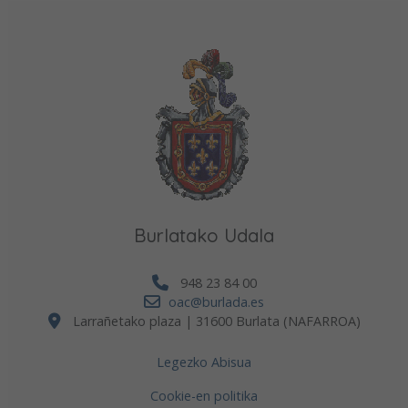
Burlatako Udala
948 23 84 00
oac@burlada.es
Larrañetako plaza | 31600 Burlata (NAFARROA)
Legezko Abisua
Cookie-en politika