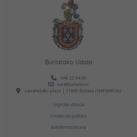
Burlatako Udala
948 23 84 00
oac@burlada.es
Larrañetako plaza | 31600 Burlata (NAFARROA)
Legezko Abisua
Cookie-en politika
Erabilerreztasuna