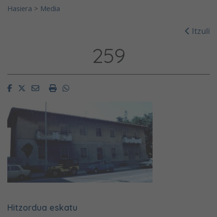
Hasiera
>
Media
Itzuli
259
Facebook
Twitter
Email
Imprimir
Whatsapp
Hitzordua eskatu