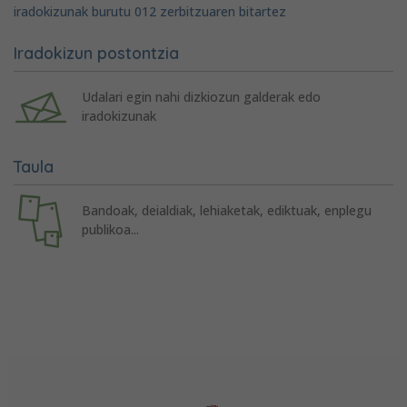
iradokizunak burutu 012 zerbitzuaren bitartez
Iradokizun postontzia
Udalari egin nahi dizkiozun galderak edo
iradokizunak
Taula
Bandoak, deialdiak, lehiaketak, ediktuak, enplegu
publikoa...