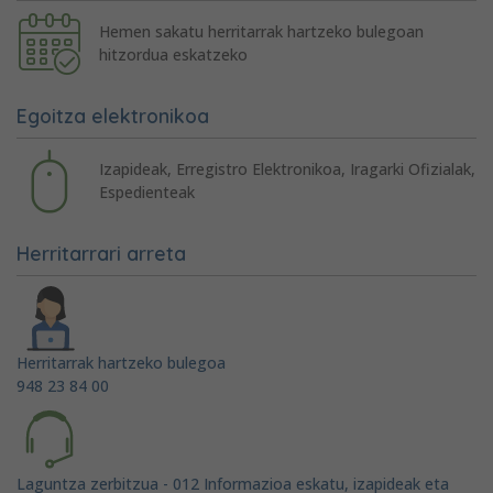
Hemen sakatu herritarrak hartzeko bulegoan
hitzordua eskatzeko
Egoitza elektronikoa
Izapideak, Erregistro Elektronikoa, Iragarki Ofizialak,
Espedienteak
Herritarrari arreta
Herritarrak hartzeko bulegoa
948 23 84 00
Laguntza zerbitzua - 012 Informazioa eskatu, izapideak eta