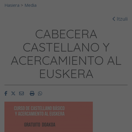
Hasiera
>
Media
Itzuli
CABECERA
CASTELLANO Y
ACERCAMIENTO AL
EUSKERA
Facebook
Twitter
Email
Imprimir
Whatsapp