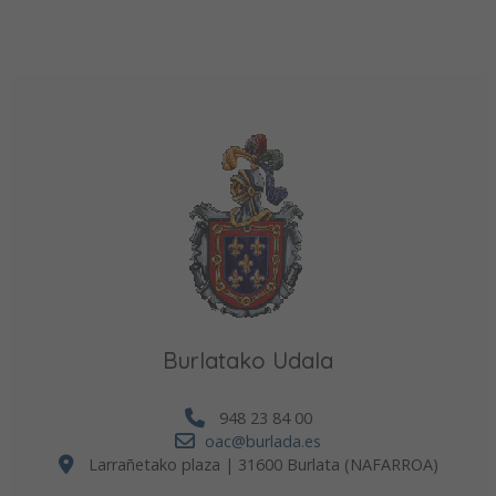
Burlatako Udala
948 23 84 00
oac@burlada.es
Larrañetako plaza | 31600 Burlata (NAFARROA)