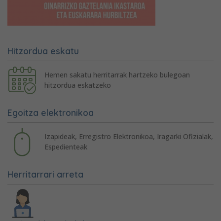
Hitzordua eskatu
Hemen sakatu herritarrak hartzeko bulegoan
hitzordua eskatzeko
Egoitza elektronikoa
Izapideak, Erregistro Elektronikoa, Iragarki Ofizialak,
Espedienteak
Herritarrari arreta