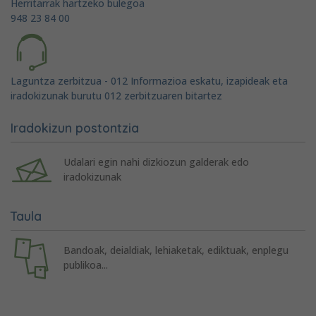
Herritarrak hartzeko bulegoa
948 23 84 00
Laguntza zerbitzua - 012 Informazioa eskatu, izapideak eta
iradokizunak burutu 012 zerbitzuaren bitartez
Iradokizun postontzia
Udalari egin nahi dizkiozun galderak edo
iradokizunak
Taula
Bandoak, deialdiak, lehiaketak, ediktuak, enplegu
publikoa...