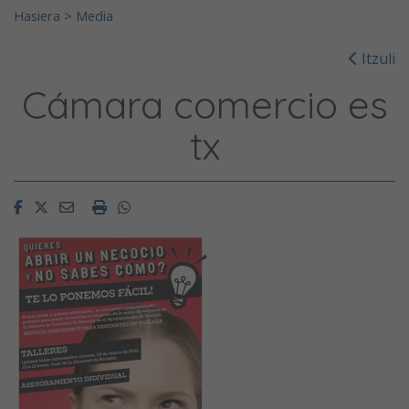
Hasiera
>
Media
Itzuli
Cámara comercio es
tx
Facebook
Twitter
Email
Imprimir
Whatsapp