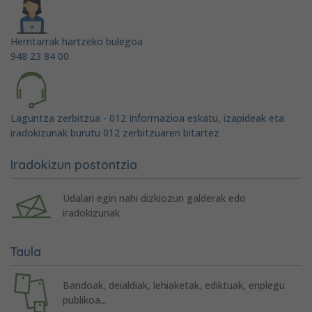
Herritarrak hartzeko bulegoa
948 23 84 00
Laguntza zerbitzua - 012 Informazioa eskatu, izapideak eta
iradokizunak burutu 012 zerbitzuaren bitartez
Iradokizun postontzia
Udalari egin nahi dizkiozun galderak edo
iradokizunak
Taula
Bandoak, deialdiak, lehiaketak, ediktuak, enplegu
publikoa...