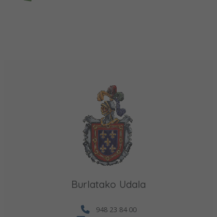
Burlatako Udala
948 23 84 00