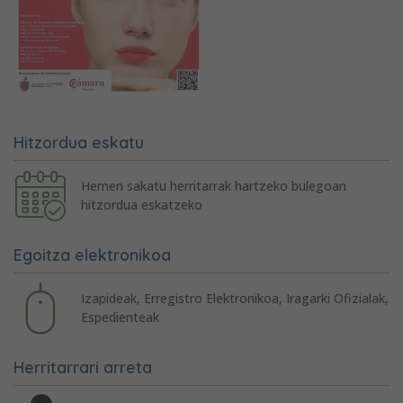
Hitzordua eskatu
Hemen sakatu herritarrak hartzeko bulegoan
hitzordua eskatzeko
Egoitza elektronikoa
Izapideak, Erregistro Elektronikoa, Iragarki Ofizialak,
Espedienteak
Herritarrari arreta