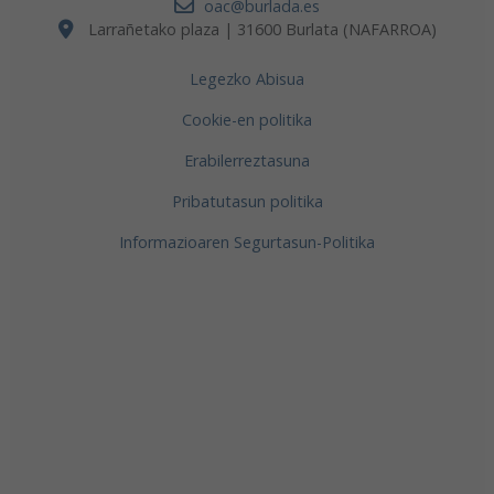
oac@burlada.es
Larrañetako plaza | 31600 Burlata (NAFARROA)
Legezko Abisua
Cookie-en politika
Erabilerreztasuna
Pribatutasun politika
Informazioaren Segurtasun-Politika