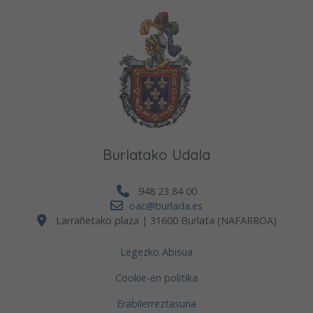
Burlatako Udala
948 23 84 00
oac@burlada.es
Larrañetako plaza | 31600 Burlata (NAFARROA)
Legezko Abisua
Cookie-en politika
Erabilerreztasuna