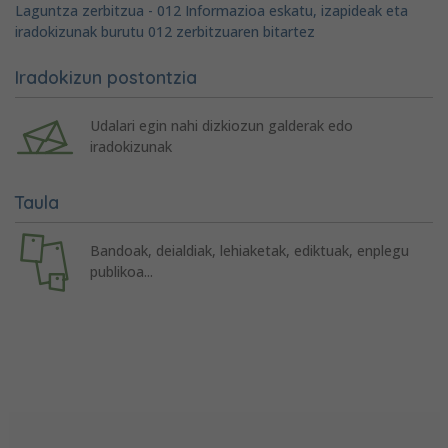
Laguntza zerbitzua - 012 Informazioa eskatu, izapideak eta
iradokizunak burutu 012 zerbitzuaren bitartez
Iradokizun postontzia
Udalari egin nahi dizkiozun galderak edo
iradokizunak
Taula
Bandoak, deialdiak, lehiaketak, ediktuak, enplegu
publikoa...