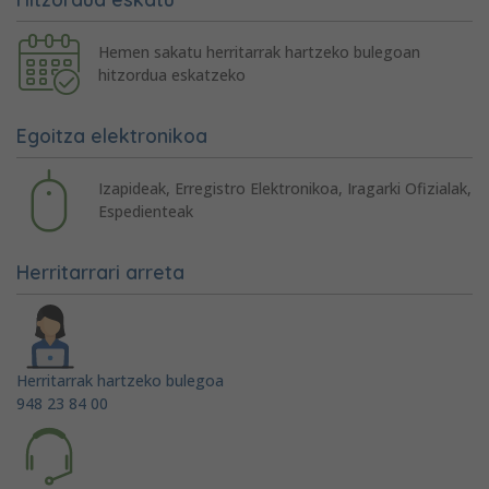
Hemen sakatu herritarrak hartzeko bulegoan
hitzordua eskatzeko
Egoitza elektronikoa
Izapideak, Erregistro Elektronikoa, Iragarki Ofizialak,
Espedienteak
Herritarrari arreta
Herritarrak hartzeko bulegoa
948 23 84 00