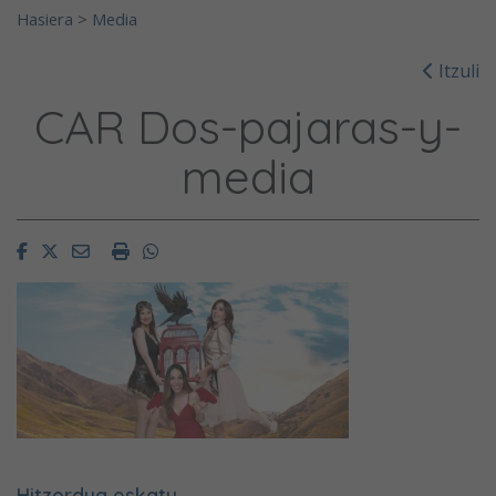
Hasiera
>
Media
Itzuli
CAR Dos-pajaras-y-
media
Facebook
Twitter
Email
Imprimir
Whatsapp
Hitzordua eskatu