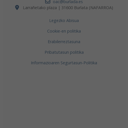
oac@burlada.es
Larrañetako plaza | 31600 Burlata (NAFARROA)
Legezko Abisua
Cookie-en politika
Erabilerreztasuna
Pribatutasun politika
Informazioaren Segurtasun-Politika