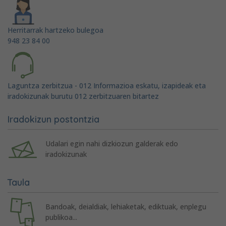
Herritarrak hartzeko bulegoa
948 23 84 00
Laguntza zerbitzua - 012 Informazioa eskatu, izapideak eta
iradokizunak burutu 012 zerbitzuaren bitartez
Iradokizun postontzia
Udalari egin nahi dizkiozun galderak edo
iradokizunak
Taula
Bandoak, deialdiak, lehiaketak, ediktuak, enplegu
publikoa...