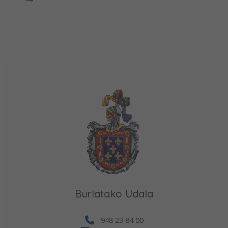
Burlatako Udala
948 23 84 00