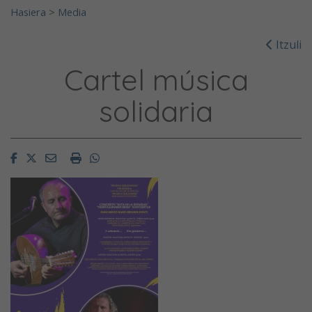
Hasiera
>
Media
Itzuli
Cartel música
solidaria
Facebook
Twitter
Email
Imprimir
Whatsapp