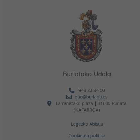
Burlatako Udala
948 23 84 00
oac@burlada.es
Larrañetako plaza | 31600 Burlata
(NAFARROA)
Legezko Abisua
Cookie-en politika