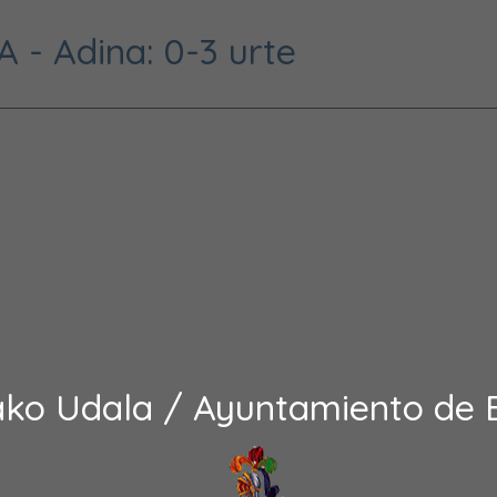
- Adina: 0-3 urte
ako Udala / Ayuntamiento de 