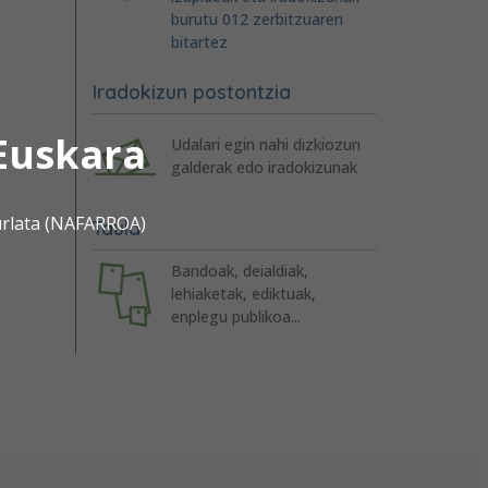
burutu 012 zerbitzuaren
bitartez
Iradokizun postontzia
Euskara
Udalari egin nahi dizkiozun
galderak edo iradokizunak
urlata (NAFARROA)
Taula
Bandoak, deialdiak,
lehiaketak, ediktuak,
enplegu publikoa...