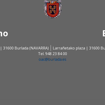
no
s | 31600 Burlada (NAVARRA)
Larrañetako plaza | 31600 B
Tel. 948 23 84 00
oac@burlada.es