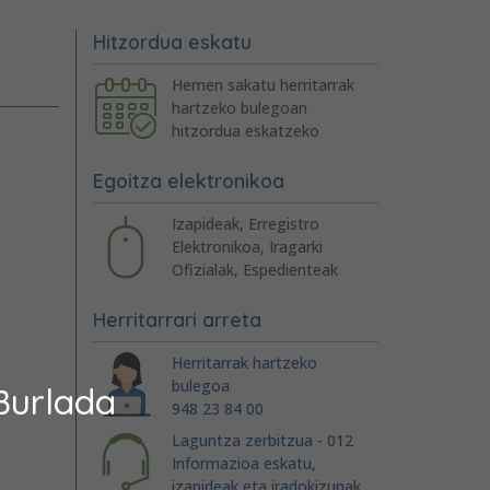
Hitzordua eskatu
Hemen sakatu herritarrak
hartzeko bulegoan
hitzordua eskatzeko
Egoitza elektronikoa
Izapideak, Erregistro
Elektronikoa, Iragarki
Ofizialak, Espedienteak
Herritarrari arreta
Herritarrak hartzeko
bulegoa
Burlada
948 23 84 00
Laguntza zerbitzua - 012
Informazioa eskatu,
izapideak eta iradokizunak