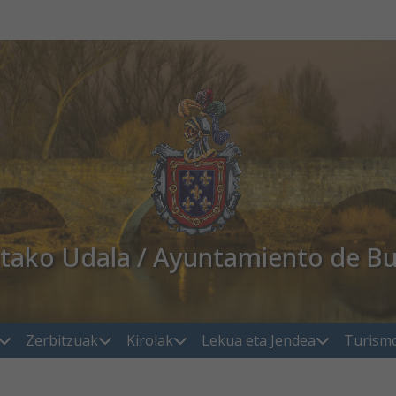
atako Udala / Ayuntamiento de Bu
Zerbitzuak
Kirolak
Lekua eta Jendea
Turism