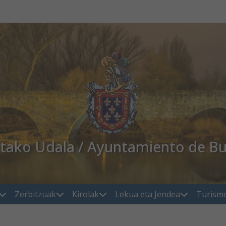
atako Udala / Ayuntamiento de Bu
Zerbitzuak
Kirolak
Lekua eta Jendea
Turism