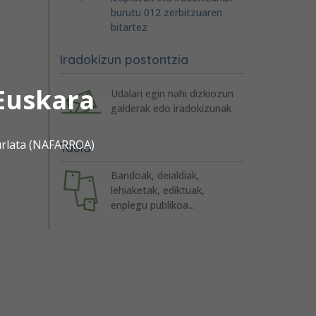
burutu 012 zerbitzuaren
bitartez
Iradokizun postontzia
Euskara
Udalari egin nahi dizkiozun
galderak edo iradokizunak
urlata (NAFARROA)
Taula
Bandoak, deialdiak,
lehiaketak, ediktuak,
enplegu publikoa...