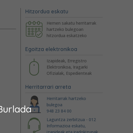
Hitzordua eskatu
Hemen sakatu herritarrak
hartzeko bulegoan
hitzordua eskatzeko
Egoitza elektronikoa
Izapideak, Erregistro
Elektronikoa, Iragarki
Ofizialak, Espedienteak
Herritarrari arreta
Herritarrak hartzeko
bulegoa
Burlada
948 23 84 00
Laguntza zerbitzua - 012
Informazioa eskatu,
izapideak eta iradokizunak