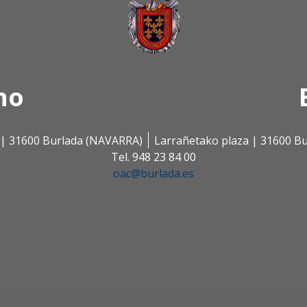
no
s | 31600 Burlada (NAVARRA)
Larrañetako plaza | 31600 B
Tel. 948 23 84 00
oac@burlada.es