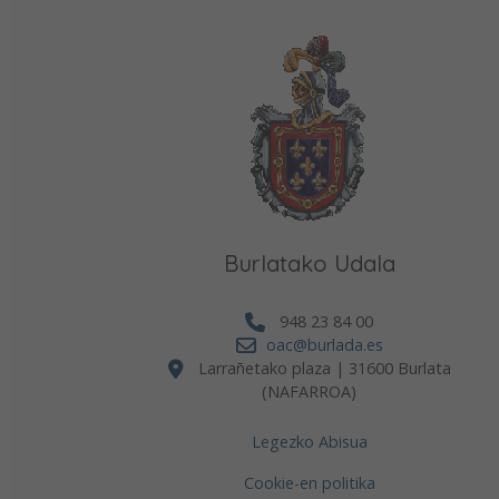
Burlatako Udala
948 23 84 00
oac@burlada.es
Larrañetako plaza | 31600 Burlata
(NAFARROA)
Legezko Abisua
Cookie-en politika