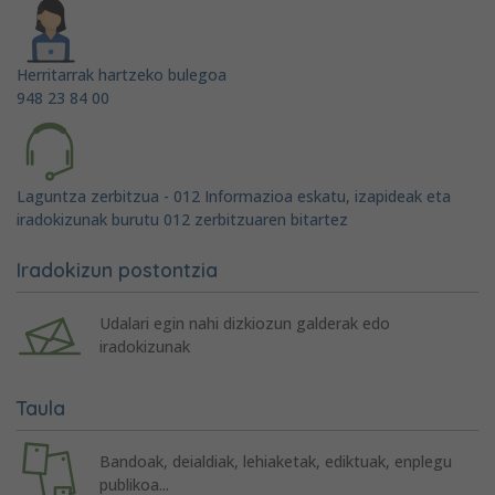
Herritarrak hartzeko bulegoa
948 23 84 00
Laguntza zerbitzua - 012 Informazioa eskatu, izapideak eta
iradokizunak burutu 012 zerbitzuaren bitartez
Iradokizun postontzia
Udalari egin nahi dizkiozun galderak edo
iradokizunak
Taula
Bandoak, deialdiak, lehiaketak, ediktuak, enplegu
publikoa...