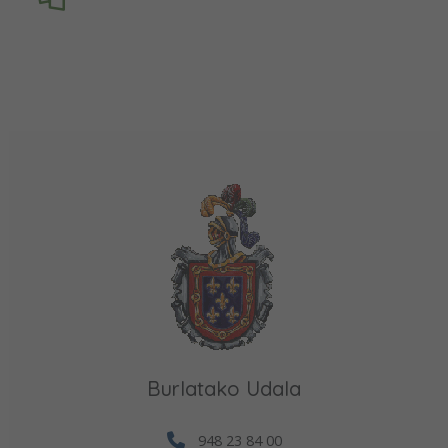
Burlatako Udala
948 23 84 00