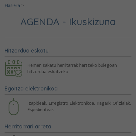
Hasiera
>
AGENDA - Ikuskizuna
Hitzordua eskatu
Hemen sakatu herritarrak hartzeko bulegoan
hitzordua eskatzeko
Egoitza elektronikoa
Izapideak, Erregistro Elektronikoa, Iragarki Ofizialak,
Espedienteak
Herritarrari arreta