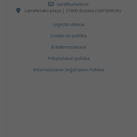
oac@burlada.es
Larrañetako plaza | 31600 Burlata (NAFARROA)
Legezko Abisua
Cookie-en politika
Erabilerreztasuna
Pribatutasun politika
Informazioaren Segurtasun-Politika