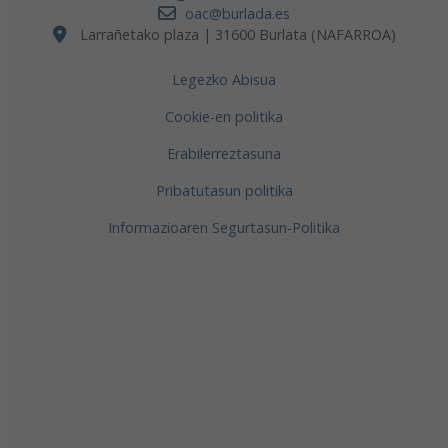
oac@burlada.es
Larrañetako plaza | 31600 Burlata (NAFARROA)
Legezko Abisua
Cookie-en politika
Erabilerreztasuna
Pribatutasun politika
Informazioaren Segurtasun-Politika