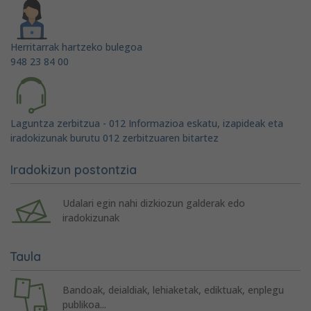
Herritarrak hartzeko bulegoa
948 23 84 00
Laguntza zerbitzua - 012 Informazioa eskatu, izapideak eta
iradokizunak burutu 012 zerbitzuaren bitartez
Iradokizun postontzia
Udalari egin nahi dizkiozun galderak edo
iradokizunak
Taula
Bandoak, deialdiak, lehiaketak, ediktuak, enplegu
publikoa...