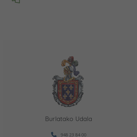
Burlatako Udala
948 23 84 00