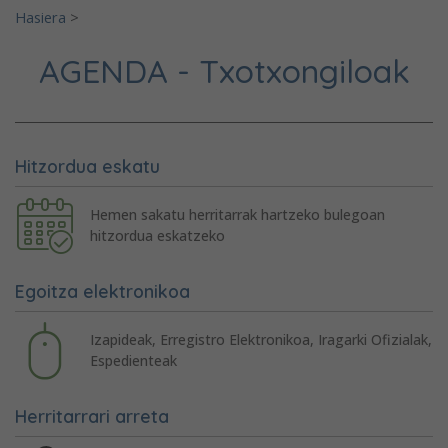
Hasiera
>
AGENDA - Txotxongiloak
Hitzordua eskatu
Hemen sakatu herritarrak hartzeko bulegoan
hitzordua eskatzeko
Egoitza elektronikoa
Izapideak, Erregistro Elektronikoa, Iragarki Ofizialak,
Espedienteak
Herritarrari arreta