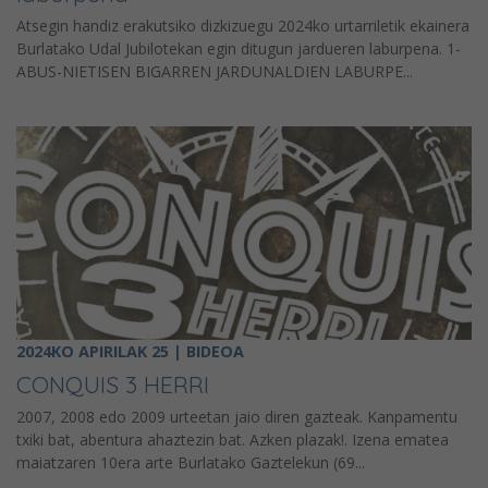
Atsegin handiz erakutsiko dizkizuegu 2024ko urtarriletik ekainera
Burlatako Udal Jubilotekan egin ditugun jardueren laburpena. 1-
ABUS-NIETISEN BIGARREN JARDUNALDIEN LABURPE...
2024KO APIRILAK 25 | BIDEOA
CONQUIS 3 HERRI
2007, 2008 edo 2009 urteetan jaio diren gazteak. Kanpamentu
txiki bat, abentura ahaztezin bat. Azken plazak!. Izena ematea
maiatzaren 10era arte Burlatako Gaztelekun (69...