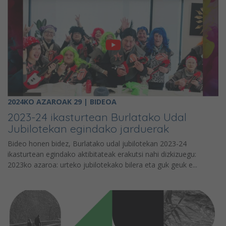
2024KO AZAROAK 29 | BIDEOA
2023-24 ikasturtean Burlatako Udal
Jubilotekan egindako jarduerak
Bideo honen bidez, Burlatako udal jubilotekan 2023-24
ikasturtean egindako aktibitateak erakutsi nahi dizkizuegu:
2023ko azaroa: urteko jubilotekako bilera eta guk geuk e...