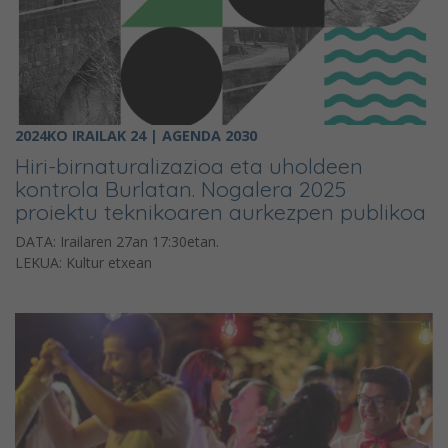
2024KO IRAILAK 24 | AGENDA 2030
Hiri-birnaturalizazioa eta uholdeen
kontrola Burlatan. Nogalera 2025
proiektu teknikoaren aurkezpen publikoa
DATA: Irailaren 27an 17:30etan.
LEKUA: Kultur etxean