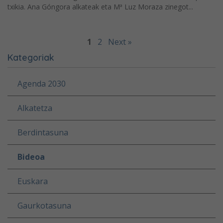
txikia. Ana Góngora alkateak eta Mª Luz Moraza zinegot...
1
2
Next »
Kategoriak
Agenda 2030
Alkatetza
Berdintasuna
Bideoa
Euskara
Gaurkotasuna