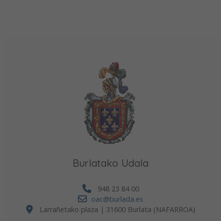
Burlatako Udala
948 23 84 00
oac@burlada.es
Larrañetako plaza | 31600 Burlata (NAFARROA)