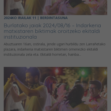
2024KO IRAILAK 11 | BERDINTASUNA
Burlatako jaiak 2024/08/16 – Indarkeria
matxistaren biktimak oroitzeko ekitaldi
instituzionala
Abuztuaren 16an, ostirala, jende ugari hurbildu zen Larrañetako
plazara, indarkeria matxistaren biktimen omenezko ekitaldi
instituzionala zela eta. Ekitaldi horretan, hainba...