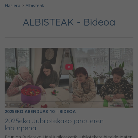
Hasiera
>
Albisteak
ALBISTEAK - Bideoa
2025EKO ABENDUAK 10 | BIDEOA
2025eko Jubilotekako jardueren
laburpena
Egun on Burlatako Udal Jubilotekatik. Jubilotekara bi talde joaten