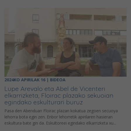
2024KO APIRILAK 16 | BIDEOA
Lupe Arevalo eta Abel de Vicenteri
elkarrizketa, Floirac plazako sekuoian
egindako eskulturari buruz
Pasa den Abenduan Floirac plazan kokatua zegoen secuoya
lehorra bota egin zen. Enbor lehorretik apirilaren hasieran
eskultura bate gin da. Eskultoreei egindako elkarrizketa xu...