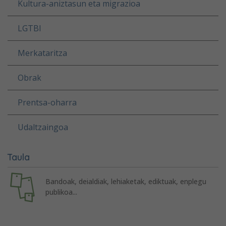
Kultura-aniztasun eta migrazioa
LGTBI
Merkataritza
Obrak
Prentsa-oharra
Udaltzaingoa
Taula
Bandoak, deialdiak, lehiaketak, ediktuak, enplegu
publikoa...