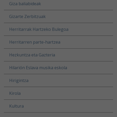
Giza baliabideak
Gizarte Zerbitzuak
Herritarrak Hartzeko Bulegoa
Herritarren parte-hartzea
Hezkuntza eta Gazteria
Hilarión Eslava musika eskola
Hirigintza
Kirola
Kultura