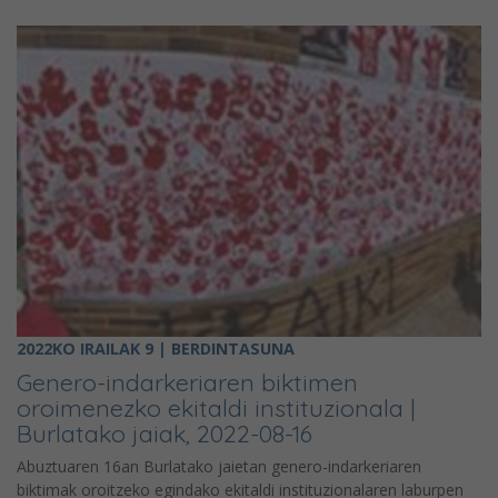
2022KO IRAILAK 9 | BERDINTASUNA
Genero-indarkeriaren biktimen
oroimenezko ekitaldi instituzionala |
Burlatako jaiak, 2022-08-16
Abuztuaren 16an Burlatako jaietan genero-indarkeriaren
biktimak oroitzeko egindako ekitaldi instituzionalaren laburpen