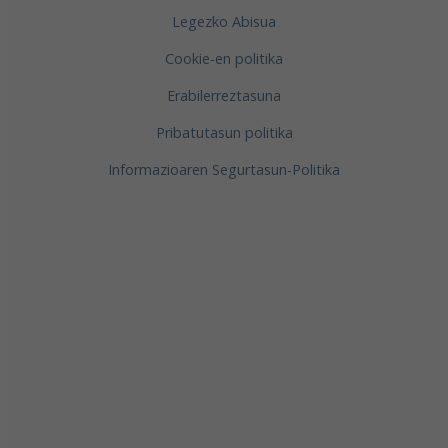
Legezko Abisua
Cookie-en politika
Erabilerreztasuna
Pribatutasun politika
Informazioaren Segurtasun-Politika