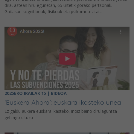
dira, astean hiru egunetan, 65 urtetik gorako pertsonak.
Gaitasun kognitiboak, fisikoak eta psikomotrizitat...
2025EKO IRAILAK 15 | BIDEOA
‘Euskera Ahora’: euskara ikasteko unea
Ez galdu aukera euskara ikasteko. Inoiz baino dirulaguntza
gehiago dituzu