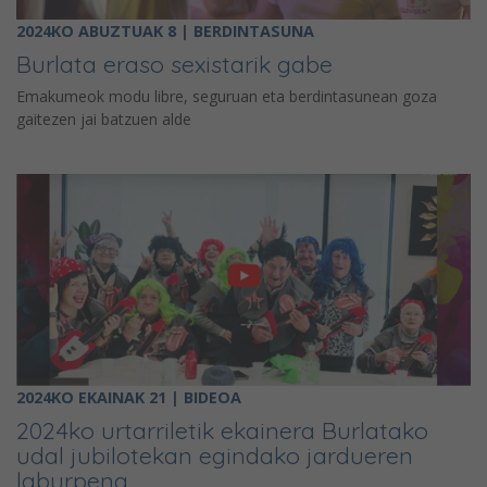
2024KO ABUZTUAK 8 | BERDINTASUNA
Burlata eraso sexistarik gabe
Emakumeok modu libre, seguruan eta berdintasunean goza
gaitezen jai batzuen alde
2024KO EKAINAK 21 | BIDEOA
2024ko urtarriletik ekainera Burlatako
udal jubilotekan egindako jardueren
laburpena